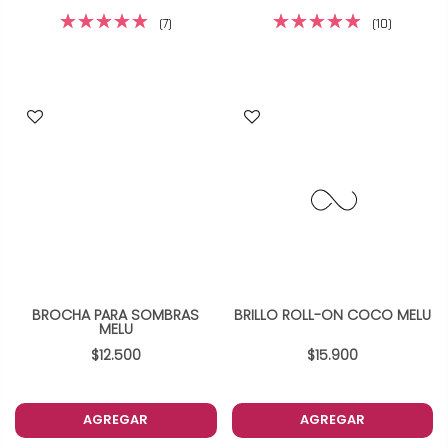
(7)
(10)
BROCHA PARA SOMBRAS
BRILLO ROLL-ON COCO MELU
MELU
$12.500
$15.900
AGREGAR
AGREGAR