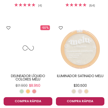
(4)
(64)
-50%
DELINEADOR LÍQUIDO
ILUMINADOR SATINADO MELU
COLORES MELU
$17.900
$8.950
$30.500
COMPRA RÁPIDA
COMPRA RÁPIDA