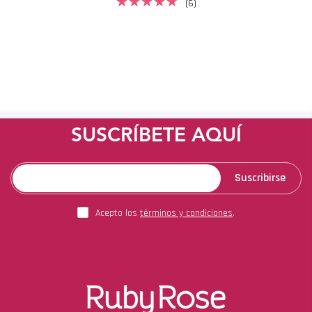
(6)
SUSCRÍBETE AQUÍ
Suscribirse
Acepto los
términos y condiciones
.