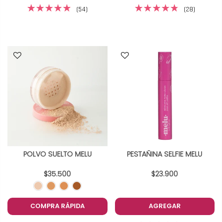
(54)
(28)
POLVO SUELTO MELU
PESTAÑINA SELFIE MELU
$35.500
$23.900
COMPRA RÁPIDA
AGREGAR