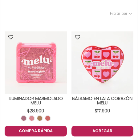
Filtrar por
ILUMINADOR MARMOLADO
BÁLSAMO EN LATA CORAZÓN
MELU
MELU
$28.900
$17.900
COMPRA RÁPIDA
AGREGAR