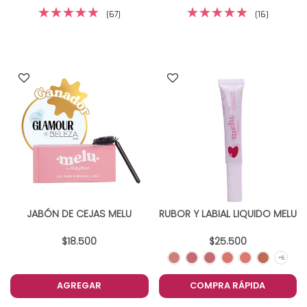
(67)
(16)
JABÓN DE CEJAS MELU
RUBOR Y LABIAL LIQUIDO MELU
$18.500
$25.500
AGREGAR
COMPRA RÁPIDA