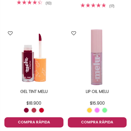
(10)
(17)
GEL TINT MELU
LIP OIL MELU
$18.900
$15.900
COMPRA RÁPIDA
COMPRA RÁPIDA