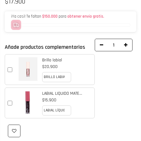
$17.900
¡Ya casi! Te faltan
$150.000
para
obtener envío gratis.
Añade productos complementarios
Brillo labial
$20,900
LABIAL LIQUIDO MATE
MELU
$15,900