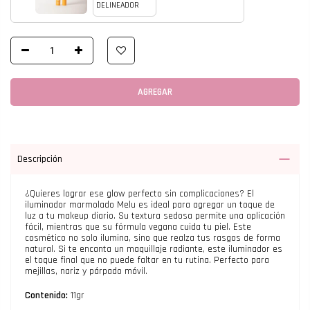
AGREGAR
Descripción
¿Quieres lograr ese glow perfecto sin complicaciones? El
iluminador marmolado Melu es ideal para agregar un toque de
luz a tu makeup diario. Su textura sedosa permite una aplicación
fácil, mientras que su fórmula vegana cuida tu piel. Este
cosmético no solo ilumina, sino que realza tus rasgos de forma
natural. Si te encanta un maquillaje radiante, este iluminador es
el toque final que no puede faltar en tu rutina. Perfecto para
mejillas, nariz y párpado móvil.
Contenido:
11gr