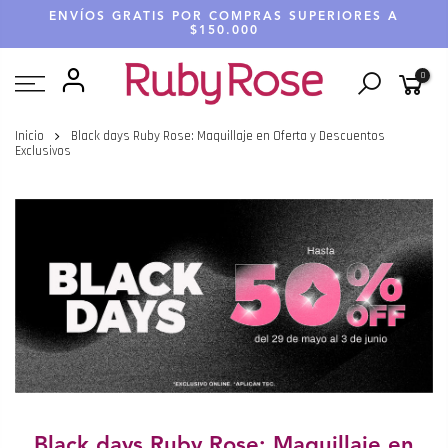
Saltar
ENVÍOS GRATIS POR COMPRAS SUPERIORES A
hasta
$150.000
contenido
0
Inicio
Black days Ruby Rose: Maquillaje en Oferta y Descuentos
Exclusivos
Black days Ruby Rose: Maquillaje en