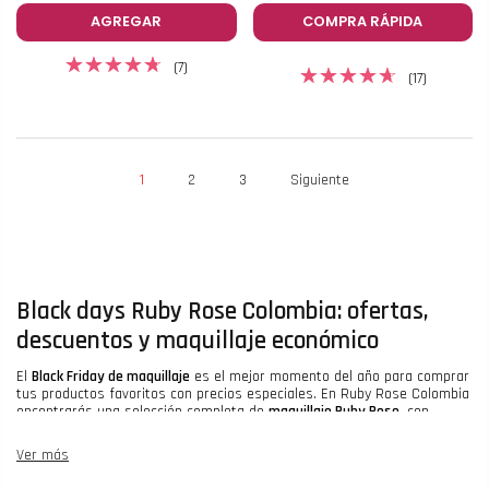
AGREGAR
COMPRA RÁPIDA
(7)
(17)
1
2
3
Siguiente
Black days Ruby Rose Colombia: ofertas,
descuentos y maquillaje económico
El
Black Friday de maquillaje
es el mejor momento del año para comprar
tus productos favoritos con precios especiales. En Ruby Rose Colombia
encontrarás una selección completa de
maquillaje Ruby Rose
, con
descuentos en bases, labiales, iluminadores, sombras, accesorios y
más.
Ver más
Ofertas Ruby Rose maquillaje: productos para ojos, piel y