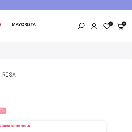
0
0
E
MAYORISTA
A ROSA
20%
btener envío gratis.