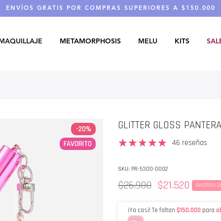
ENVÍOS GRATIS POR COMPRAS SUPERIORES A $150.000
MAQUILLAJE
METAMORPHOSIS
MELU
KITS
SAL
GLITTER GLOSS PANTER
-20%
46 reseñas
FAVORITO
SKU:
PR-5300-0002
$26.900
$21.520
AHORRA 
¡Ya casi! Te faltan
$150.000
para
o