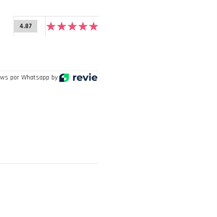
4.87
ws por Whatsapp by