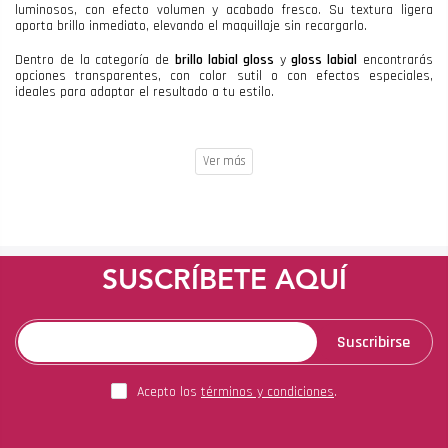
luminosos, con efecto volumen y acabado fresco. Su textura ligera
aporta brillo inmediato, elevando el maquillaje sin recargarlo.
Dentro de la categoría de
brillo labial gloss
y
gloss labial
encontrarás
opciones transparentes, con color sutil o con efectos especiales,
ideales para adaptar el resultado a tu estilo.
SUSCRÍBETE AQUÍ
Suscribirse
Acepto los
términos y condiciones
.