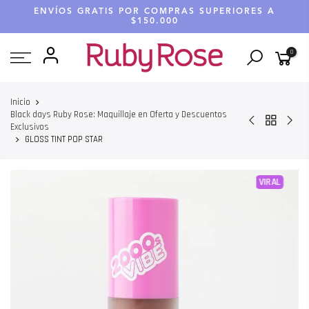
Saltar
ENVÍOS GRATIS POR COMPRAS SUPERIORES A
hasta
$150.000
contenido
0
Inicio
Black days Ruby Rose: Maquillaje en Oferta y Descuentos
Exclusivos
GLOSS TINT POP STAR
VIRAL