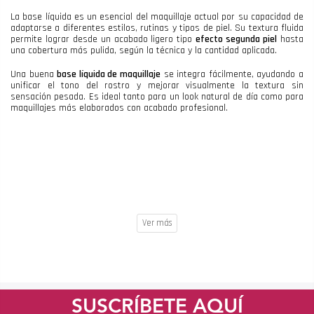
La base líquida es un esencial del maquillaje actual por su capacidad de
adaptarse a diferentes estilos, rutinas y tipos de piel. Su textura fluida
permite lograr desde un acabado ligero tipo
efecto segunda piel
hasta
una cobertura más pulida, según la técnica y la cantidad aplicada.
Una buena
base líquida de maquillaje
se integra fácilmente, ayudando a
unificar el tono del rostro y mejorar visualmente la textura sin
sensación pesada. Es ideal tanto para un look natural de día como para
maquillajes más elaborados con acabado profesional.
SUSCRÍBETE AQUÍ