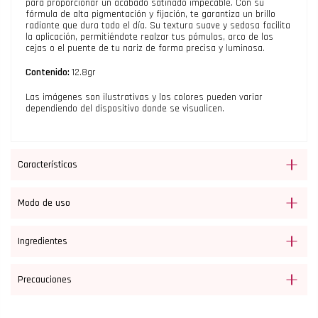
para proporcionar un acabado satinado impecable. Con su
fórmula de alta pigmentación y fijación, te garantiza un brillo
radiante que dura todo el día. Su textura suave y sedosa facilita
la aplicación, permitiéndote realzar tus pómulos, arco de las
cejas o el puente de tu nariz de forma precisa y luminosa.
Contenido:
12.8gr
Las imágenes son ilustrativas y los colores pueden variar
dependiendo del dispositivo donde se visualicen.
Características
Modo de uso
Ingredientes
Precauciones