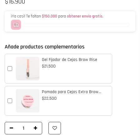
$16.900
¡Ya casi! Te faltan
$150.000
para
obtener envío gratis.
Añade productos complementarios
Gel Fijador de Cejas Brow Rise
$21,500
Pomada para Cejas Extra Brow
Hazel
$22,500