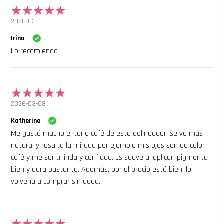
2026-03-11
Irina
Lo recomiendo
2026-03-08
Katherine
Me gustó mucho el tono café de este delineador, se ve más
natural y resalta la mirada por ejemplo mis ojos son de color
café y me sentí linda y confiada. Es suave al aplicar, pigmenta
bien y dura bastante. Además, por el precio está bien, lo
volvería a comprar sin duda.