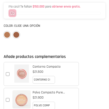
¡Ya casi! Te faltan
$150.000
para
obtener envío gratis.
COLOR:
ELIGE UNA OPCIÓN
Añade productos complementarios
Contorno Compacto
$21,500
Polvo Compacto Pure
Porcelain
$21,900