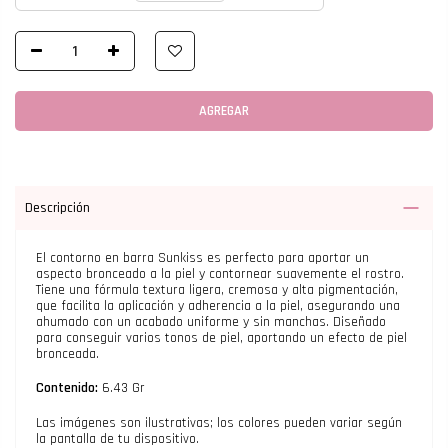
AGREGAR
Descripción
El contorno en barra Sunkiss es perfecto para aportar un
aspecto bronceado a la piel y contornear suavemente el rostro.
Tiene una fórmula textura ligera, cremosa y alta pigmentación,
que facilita la aplicación y adherencia a la piel, asegurando una
ahumado con un acabado uniforme y sin manchas. Diseñado
para conseguir varios tonos de piel, aportando un efecto de piel
bronceada.
Contenido:
6.43 Gr
Las imágenes son ilustrativas; los colores pueden variar según
la pantalla de tu dispositivo.