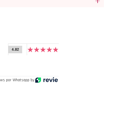
4.82
ws por Whatsapp by