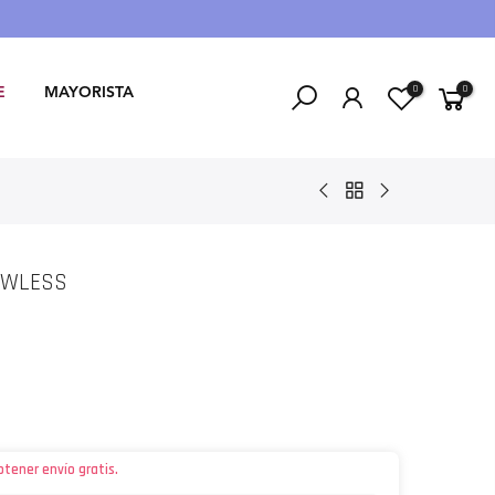
0
0
E
MAYORISTA
AWLESS
btener envío gratis.