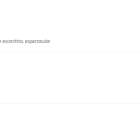
ae escarchita, espectacular