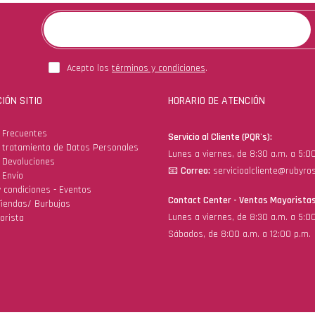
Acepto los
términos y condiciones
.
IÓN SITIO
HORARIO DE ATENCIÓN
 Frecuentes
Servicio al Cliente (PQR's):
e tratamiento de Datos Personales
Lunes a viernes, de 8:30 a.m. a 5:0
e Devoluciones
📧
Correo:
servicioalcliente@rubyro
 Envío
 condiciones - Eventos
Contact Center - Ventas Mayoristas
Tiendas/ Burbujas
Lunes a viernes, de 8:30 a.m. a 5:0
orista
Sábados, de 8:00 a.m. a 12:00 p.m.