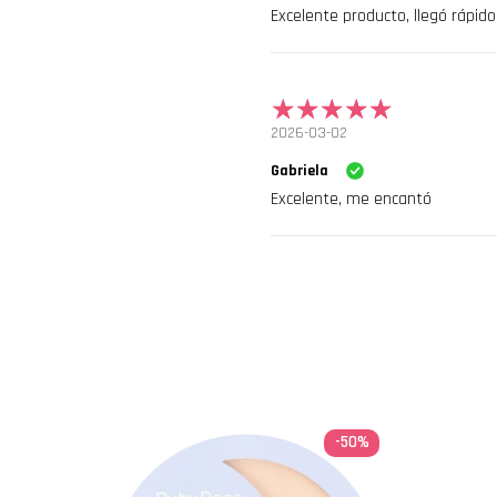
Excelente producto, llegó rápi
2026-03-02
Gabriela
Excelente, me encantó
-50%
ORITO