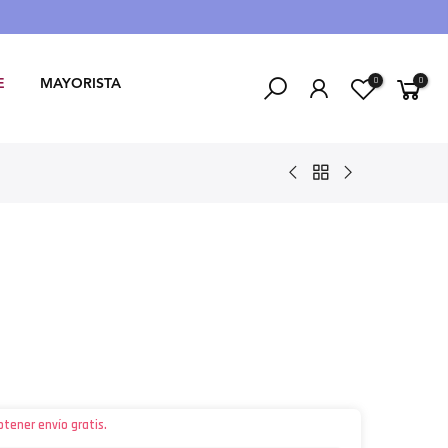
0
0
E
MAYORISTA
btener envío gratis.