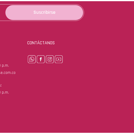
Suscribirse
CONTÁCTANOS
0 p.m.
se.com.co
:
0 p.m.