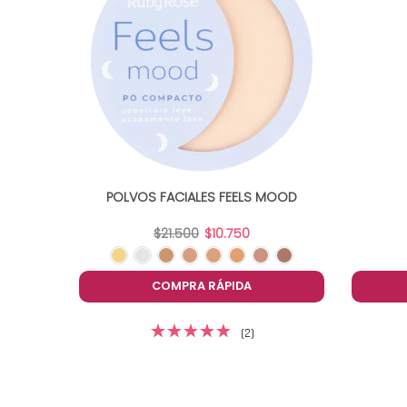
 MELU
POLVOS FACIALES FEELS MOOD
$21.500
$10.750
COMPRA RÁPIDA
(2)