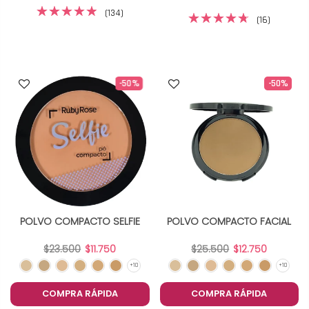
(134)
(16)
-50%
-50%
POLVO COMPACTO SELFIE
POLVO COMPACTO FACIAL
$23.500
$11.750
$25.500
$12.750
COMPRA RÁPIDA
COMPRA RÁPIDA