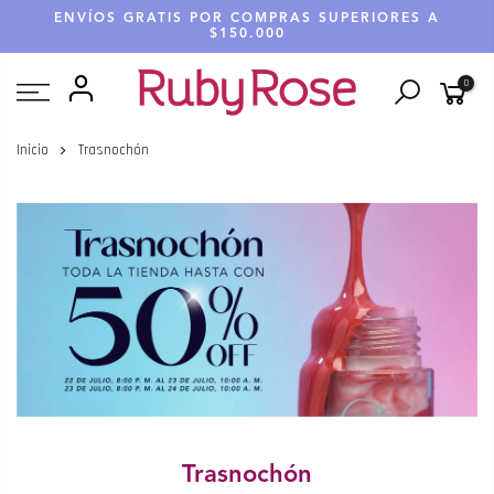
Saltar
ENVÍOS GRATIS POR COMPRAS SUPERIORES A
hasta
$150.000
contenido
0
Inicio
Trasnochón
Trasnochón