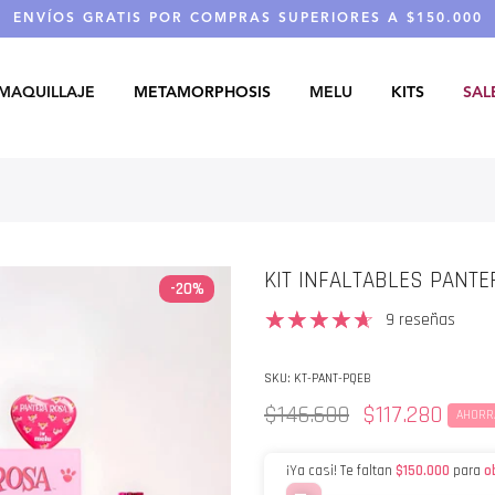
ENVÍOS GRATIS POR COMPRAS SUPERIORES A $150.000
MAQUILLAJE
METAMORPHOSIS
MELU
KITS
SAL
KIT INFALTABLES PANTE
-20%
9 reseñas
SKU:
KT-PANT-PQEB
$146.600
$117.280
AHORR
¡Ya casi! Te faltan
$150.000
para
o