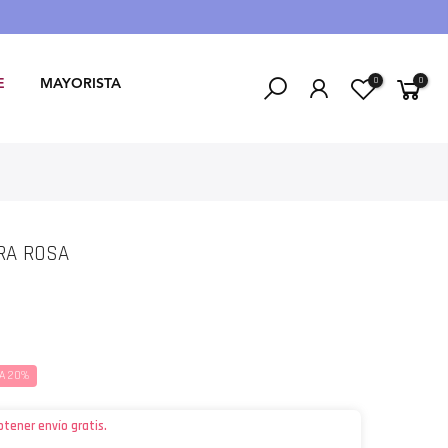
0
0
E
MAYORISTA
RA ROSA
A 20%
btener envío gratis.