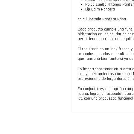
Polvo suelto 4 tonos Pante
Lip Balm Pantera
caja ilustrada Pantera Rosa
Cada producto cumple una funció
hidratación en labios, dar color n
permitiendo un resultado equilib
El resultado es un look fresco 
acabados pesados o de alta cober
que funciona bien tanto si ya u
Es importante tener en cuenta qu
incluye herramientas como broch
profesional o de larga duración 
En conjunto, es una opción comp
rutina, lograr un acabado natura
kit, con una propuesta funcional 