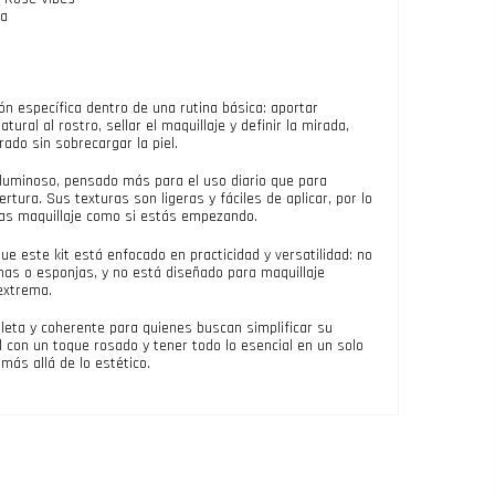
ra
n específica dentro de una rutina básica: aportar
atural al rostro, sellar el maquillaje y definir la mirada,
rado sin sobrecargar la piel.
y luminoso, pensado más para el uso diario que para
tura. Sus texturas son ligeras y fáciles de aplicar, por lo
sas maquillaje como si estás empezando.
e este kit está enfocado en practicidad y versatilidad: no
as o esponjas, y no está diseñado para maquillaje
extrema.
leta y coherente para quienes buscan simplificar su
l con un toque rosado y tener todo lo esencial en un solo
más allá de lo estético.