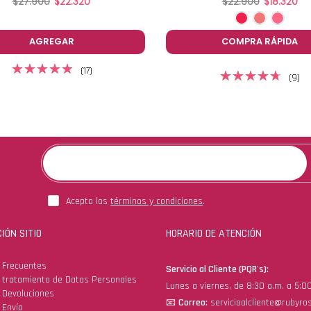
$27.900
$22.320
$22.900
$18.320
AGREGAR
COMPRA RÁPIDA
(17)
(9)
Acepto los
términos y condiciones
.
IÓN SITIO
HORARIO DE ATENCIÓN
 Frecuentes
Servicio al Cliente (PQR's):
e tratamiento de Datos Personales
Lunes a viernes, de 8:30 a.m. a 5:0
e Devoluciones
📧
Correo:
servicioalcliente@rubyro
 Envío