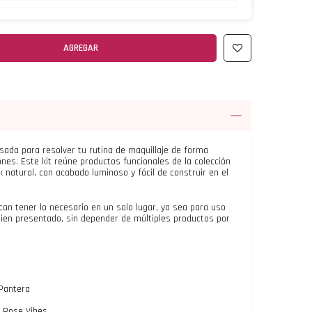
AGREGAR
sada para resolver tu rutina de maquillaje de forma
iones. Este kit reúne productos funcionales de la colección
 natural, con acabado luminoso y fácil de construir en el
an tener lo necesario en un solo lugar, ya sea para uso
y bien presentado, sin depender de múltiples productos por
Pantera
a Rose Vibes