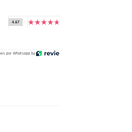
4.67
ws por Whatsapp by