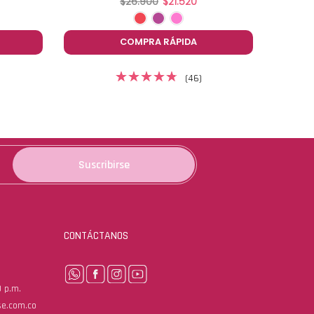
$26.900
$21.520
COMPRA RÁPIDA
(46)
Suscribirse
CONTÁCTANOS
0 p.m.
se.com.co